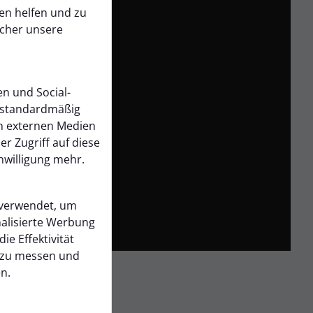
en helfen und zu
ucher unsere
und
 den
erer
en und Social-
 standardmäßig
on externen Medien
er Zugriff auf diese
nwilligung mehr.
 verwendet, um
alisierte Werbung
ie Effektivität
zu messen und
n.