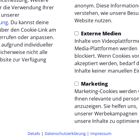
anonym. Diese Information
r die Verwendung Ihrer
verstehen, wie unsere Bes
n unserer
e Tabelle wird erst nach dem Klick von Fussball.de geladen 
Website nutzen.
rung
. Du kannst deine
ezeigt. Dazu baut dein Browser eine direkte Verbindung zu
über den Cookie-Link am
vern von fussball.de auf. Mehr Informationen kannst du uns
Externe Medien
errufen oder anpassen.
Datenschutzerklärung entnehmen.
Inhalte von Videoplattform
 aufgrund individueller
Media-Plattformen werden
Tabelle laden
icherweise nicht alle
blockiert. Wenn Cookies v
bsite zur Verfügung
akzeptiert werden, bedarf d
Inhalte keiner manuellen Ei
Marketing
Marketing-Cookies werden
Ihnen relevante und person
anzuzeigen. Sie helfen uns, d
unserer Werbekampagnen 
unsere Inhalte zu optimiere
Details
|
Datenschutzerklärung
|
Impressum