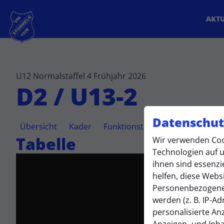
AKTU
U12 Normalstaffel 4 Frühjahr 2026
D2 / U13-2
Datenschut
Übersicht
Kader
Funktionsteam
Tabelle
Tabelle
Wir verwenden Coo
Technologien auf u
ihnen sind essenzi
helfen, diese Webs
Personenbezogene
werden (z. B. IP-Adr
personalisierte An
Anzeigen- und Inh