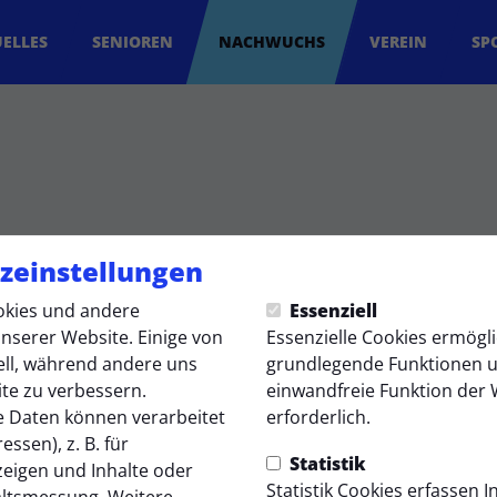
ELLES
SENIOREN
NACHWUCHS
VEREIN
SP
zeinstellungen
kies und andere
Essenziell
nserer Website. Einige von
Essenzielle Cookies ermögl
ell, während andere uns
grundlegende Funktionen un
ite zu verbessern.
einwandfreie Funktion der 
 Daten können verarbeitet
erforderlich.
essen), z. B. für
Statistik
zeigen und Inhalte oder
Statistik Cookies erfassen 
altsmessung. Weitere