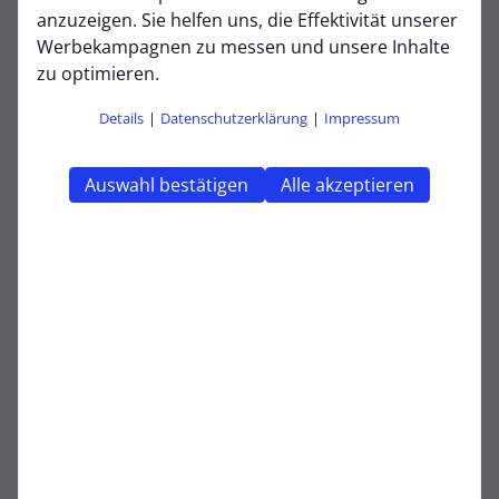
anzuzeigen. Sie helfen uns, die Effektivität unserer
Anrufen
E-Mail
Werbekampagnen zu messen und unsere Inhalte
zu optimieren.
Details
|
Datenschutzerklärung
|
Impressum
Andreas Weyers
Trainer
Auswahl bestätigen
Alle akzeptieren
E-Mail
Die Spieltermine werden erst nach dem
Klick von Fussball.de geladen und
angezeigt. Dazu baut dein Browser eine
direkte Verbindung zu den Servern von
fussball.de auf. Mehr Informationen
kannst du unserer Datenschutzerklärung