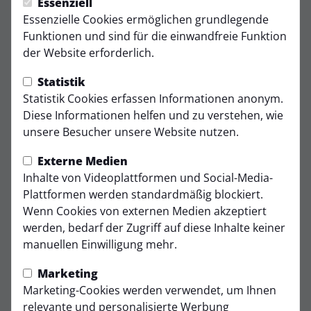
Essenziell
Essenzielle Cookies ermöglichen grundlegende
Funktionen und sind für die einwandfreie Funktion
der Website erforderlich.
Statistik
Statistik Cookies erfassen Informationen anonym.
Diese Informationen helfen und zu verstehen, wie
unsere Besucher unsere Website nutzen.
Trainingszeiten
Externe Medien
Inhalte von Videoplattformen und Social-Media-
DI.
19:30 - 21:00 Uhr
Plattformen werden standardmäßig blockiert.
VfR Stommeln 1928 e.V. - Kunstrasen
Wenn Cookies von externen Medien akzeptiert
DO.
19:30 - 21:00 Uhr
werden, bedarf der Zugriff auf diese Inhalte keiner
VfR Stommeln 1928 e.V. - Kunstrasen
manuellen Einwilligung mehr.
Andreas Tillmann
Marketing
Trainer
Marketing-Cookies werden verwendet, um Ihnen
relevante und personalisierte Werbung