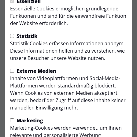
Essenziell
Feldspieler
Essenzielle Cookies ermöglichen grundlegende
Funktionen und sind für die einwandfreie Funktion
Jonathan Lamm
der Website erforderlich.
Feldspieler
Statistik
Skander M'Barek
Statistik Cookies erfassen Informationen anonym.
Feldspieler
Diese Informationen helfen und zu verstehen, wie
unsere Besucher unsere Website nutzen.
Ben Schubert
Feldspieler
Externe Medien
Inhalte von Videoplattformen und Social-Media-
Tim Eilts
Plattformen werden standardmäßig blockiert.
Feldspieler
Wenn Cookies von externen Medien akzeptiert
werden, bedarf der Zugriff auf diese Inhalte keiner
Julius Witt
manuellen Einwilligung mehr.
Feldspieler
Marketing
Oskar Tustanski
Marketing-Cookies werden verwendet, um Ihnen
Feldspieler
relevante und personalisierte Werbung