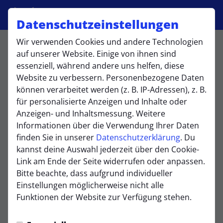
Datenschutzeinstellungen
Wir verwenden Cookies und andere Technologien
E1 / U11
auf unserer Website. Einige von ihnen sind
essenziell, während andere uns helfen, diese
Website zu verbessern. Personenbezogene Daten
können verarbeitet werden (z. B. IP-Adressen), z. B.
Übersicht
Kader
Funktionsteam
Spielplan und
für personalisierte Anzeigen und Inhalte oder
Anzeigen- und Inhaltsmessung. Weitere
Lauri Mans
Informationen über die Verwendung Ihrer Daten
Torwart
finden Sie in unserer
Datenschutzerklärung
. Du
kannst deine Auswahl jederzeit über den Cookie-
William Flanagan
Link am Ende der Seite widerrufen oder anpassen.
Feldspieler
Bitte beachte, dass aufgrund individueller
Phil Beier
Einstellungen möglicherweise nicht alle
Feldspieler
Funktionen der Website zur Verfügung stehen.
Osasu Saturday