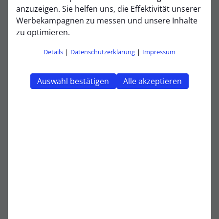
anzuzeigen. Sie helfen uns, die Effektivität unserer
Emil König
Werbekampagnen zu messen und unsere Inhalte
Feldspieler
zu optimieren.
Fritz Arend
Details
|
Datenschutzerklärung
|
Impressum
Feldspieler
Pepe Vilmar
Auswahl bestätigen
Alle akzeptieren
Feldspieler
Yasin Birkenbach
Feldspieler
Ignaz Huber
Feldspieler
Konrad Grunert
Feldspieler
Luca Mustin