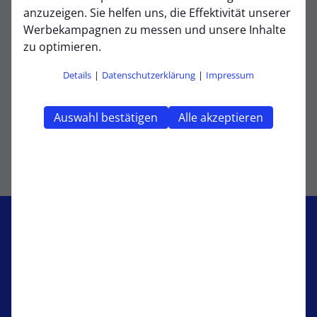
anzuzeigen. Sie helfen uns, die Effektivität unserer
Werbekampagnen zu messen und unsere Inhalte
zu optimieren.
Sport-Vorstand
Details
|
Datenschutzerklärung
|
Impressum
Marcel
Lubnau
Auswahl bestätigen
Alle akzeptieren