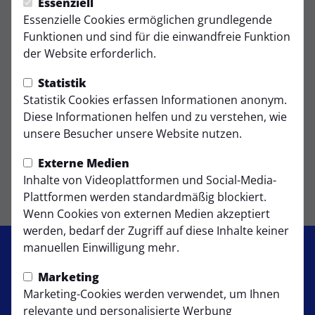
Essenziell
Essenzielle Cookies ermöglichen grundlegende
Funktionen und sind für die einwandfreie Funktion
der Website erforderlich.
E-Mail schreiben
zur Website
Statistik
Telefon: 0221-747331
Statistik Cookies erfassen Informationen anonym.
Friedrich-Karl-Str. 254a
Diese Informationen helfen und zu verstehen, wie
50735 Köln-Niehl
unsere Besucher unsere Website nutzen.
Externe Medien
Inhalte von Videoplattformen und Social-Media-
Plattformen werden standardmäßig blockiert.
Wenn Cookies von externen Medien akzeptiert
werden, bedarf der Zugriff auf diese Inhalte keiner
manuellen Einwilligung mehr.
Marketing
Marketing-Cookies werden verwendet, um Ihnen
relevante und personalisierte Werbung