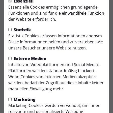
Donnerstag, 02.10.2025 13:25 Uhr
Essenziell
Essenzielle Cookies ermöglichen grundlegende
Topspiel der U15: Der
Funktionen und sind für die einwandfreie Funktion
der Website erforderlich.
VfR empfängt die SG
Statistik
Frechen
Statistik Cookies erfassen Informationen anonym.
Diese Informationen helfen und zu verstehen, wie
Am kommenden
Samstag um 14 Uhr
kommt es auf
unsere Besucher unsere Website nutzen.
dem heimischen Platz des
VfR Stommeln
zu einem
echten Spitzenspiel in der U15-Kreisliga: Der
Externe Medien
Tabellenführer empfängt den punktgleichen Zweiten,
Inhalte von Videoplattformen und Social-Media-
die
U15 der SG Frechen
. Beide Teams stehen aktuell
Plattformen werden standardmäßig blockiert.
unangefochten an der Spitze der Tabelle und liefern
Wenn Cookies von externen Medien akzeptiert
sich ein enges Kopf-an-Kopf-Rennen um den
Aufstieg
werden, bedarf der Zugriff auf diese Inhalte keiner
in die Leistungsstaffel
.
manuellen Einwilligung mehr.
Die bisherigen Spieltage haben gezeigt, dass beide
Marketing
Mannschaften sowohl offensiv als auch defensiv zu
Marketing-Cookies werden verwendet, um Ihnen
den stärksten der Liga gehören. Mit einem
relevante und personalisierte Werbung