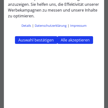
beeindruckenden
Torverhältnis und
anzuzeigen. Sie helfen uns, die Effektivität unserer
durchschlagskräftigem Angriffsspiel
konnten
Werbekampagnen zu messen und unsere Inhalte
sowohl der VfR als auch die SG Frechen bisher
zu optimieren.
überzeugen. Gleichzeitig präsentieren sich beide
Teams defensiv sehr stabil – Gegentore sind die
Details
|
Datenschutzerklärung
|
Impressum
Ausnahme.
Auswahl bestätigen
Alle akzeptieren
Die Partie verspricht ein
hochklassiges und
spannendes Duell
, in dem Kleinigkeiten über Sieg
oder Niederlage entscheiden könnten. Es ist nicht nur
ein wichtiges Spiel für die aktuelle Tabellensituation,
sondern auch ein erster Fingerzeig im Rennen um den
Aufstieg.
Die Zuschauer dürfen sich auf ein intensiv geführtes
und technisch hochwertiges Jugendspiel freuen –
der
perfekte Fußballnachmittag steht bevor!