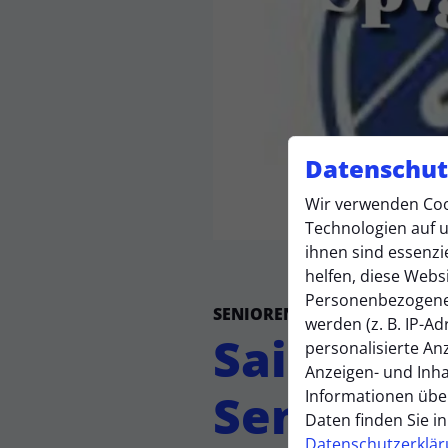
Datenschut
Wir verwenden Coo
Technologien auf u
ihnen sind essenzi
helfen, diese Webs
Personenbezogene
SENIOREN
Montag, 08.06.2026 
werden (z. B. IP-Adr
Saisonab
personalisierte An
Anzeigen- und Inh
Senioren
Informationen übe
Daten finden Sie i
Datenschutzerklä