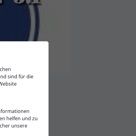
ichen
d sind für die
Website
Informationen
en helfen und zu
 ...
ucher unsere