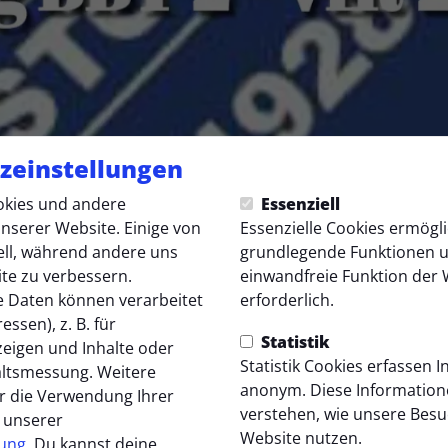
zeinstellungen
kies und andere
Essenziell
nserer Website. Einige von
Essenzielle Cookies ermögl
ell, während andere uns
grundlegende Funktionen un
ite zu verbessern.
einwandfreie Funktion der 
 Daten können verarbeitet
erforderlich.
09:49 Uhr
essen), z. B. für
schluss unserer
Statistik
zeigen und Inhalte oder
Statistik Cookies erfassen 
altsmessung. Weitere
anonym. Diese Information
mannschaften ⚽🔵⚪
r die Verwendung Ihrer
verstehen, wie unsere Bes
n unserer
Website nutzen.
rung
. Du kannst deine