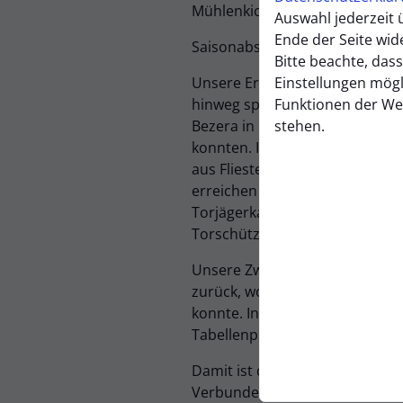
Mühlenkicker-Ticker ⚽🔵⚪ …
Auswahl jederzeit 
Ende der Seite wid
Saisonabschluss unserer Seni
Bitte beachte, dass
Unsere Erste war am letzten S
Einstellungen mögl
hinweg spielbestimmend und lag
Funktionen der We
Bezera in der 60. Minute mit 2:
stehen.
konnten. In der Summe ein verd
aus Fliesteden vorbeiziehen ko
erreichen konnte. Erwähnenswer
Torjägerkanone sichern und in 
Torschützenliste belegen konn
Unsere Zweite musste am letzte
zurück, wobei Daniel Krause mit
konnte. In der zweiten Halbzeit
Tabellenplatz.
Damit ist die Saison unserer 
Verbundenheit, für Eure tolle 