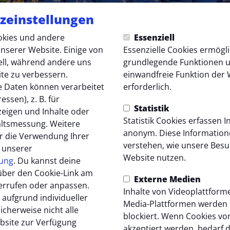
zeinstellungen
kies und andere
Essenziell
nserer Website. Einige von
Essenzielle Cookies ermögl
ell, während andere uns
grundlegende Funktionen un
ite zu verbessern.
einwandfreie Funktion der 
 Daten können verarbeitet
erforderlich.
essen), z. B. für
Statistik
zeigen und Inhalte oder
Statistik Cookies erfassen 
altsmessung. Weitere
anonym. Diese Information
r die Verwendung Ihrer
verstehen, wie unsere Bes
n unserer
Website nutzen.
rung
. Du kannst deine
5 11:35 Uhr
|
Kevin Holst
über den Cookie-Link am
Externe Medien
unseren Sponsor –
errufen oder anpassen.
Inhalte von Videoplattform
 aufgrund individueller
Media-Plattformen werden
icherweise nicht alle
ng für die U6
blockiert. Wenn Cookies v
bsite zur Verfügung
akzeptiert werden, bedarf d