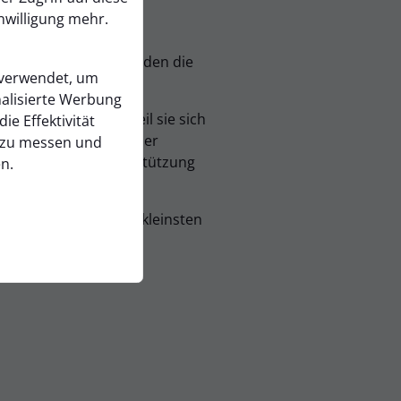
nwilligung mehr.
 Drieb & Schmid“ wurden die
 verwendet, um
alisierte Werbung
en, sondern auch, weil sie sich
ie Effektivität
gesamten Mannschaft, der
zu messen und
 und die tolle Unterstützung
n.
e Motivation unserer kleinsten