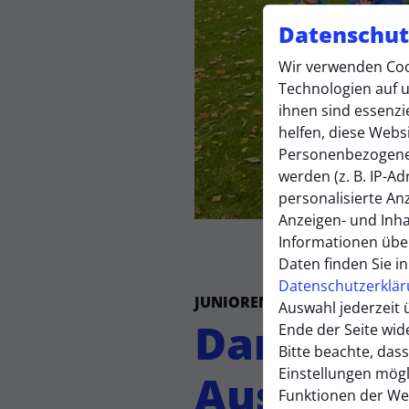
Datenschut
Wir verwenden Coo
Technologien auf u
ihnen sind essenzi
helfen, diese Webs
Personenbezogene
werden (z. B. IP-Adr
personalisierte An
Anzeigen- und Inh
Informationen übe
Daten finden Sie i
Datenschutzerklä
JUNIOREN
Dienstag, 04.11.202
Auswahl jederzeit 
Dank an 
Ende der Seite wid
Bitte beachte, dass
Einstellungen mögl
Ausstattu
Funktionen der We